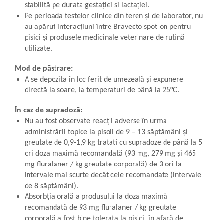
stabilită pe durata gestaţiei si lactaţiei.
Pe perioada testelor clinice din teren și de laborator, nu
au apărut interacţiuni între Bravecto spot-on pentru
pisici şi produsele medicinale veterinare de rutină
utilizate.
Mod de păstrare:
A se depozita în loc ferit de umezeală și expunere
directă la soare, la temperaturi de până la 25°C.
În caz de supradoză:
Nu au fost observate reacţii adverse în urma
administrării topice la pisoii de 9 – 13 săptămâni şi
greutate de 0,9-1,9 kg tratati cu supradoze de până la 5
ori doza maximă recomandată (93 mg, 279 mg şi 465
mg fluralaner / kg greutate corporală) de 3 ori la
intervale mai scurte decât cele recomandate (intervale
de 8 săptămâni).
Absorbția orală a produsului la doza maximă
recomandată de 93 mg fluralaner / kg greutate
corporală a fost bine tolerata la pisici, în afară de