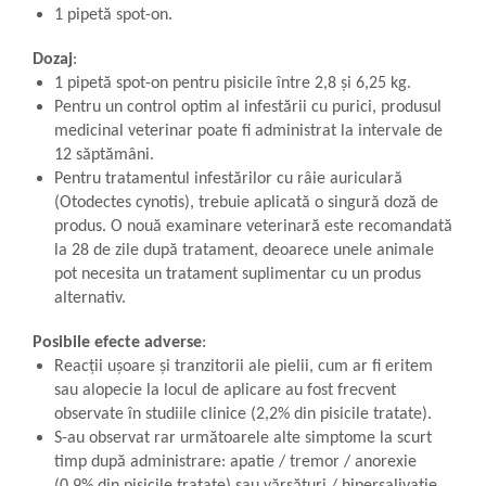
1 pipetă spot-on.
Dozaj
:
1 pipetă spot-on pentru pisicile între 2,8 și 6,25 kg.
Pentru un control optim al infestării cu purici, produsul
medicinal veterinar poate fi administrat la intervale de
12 săptămâni.
Pentru tratamentul infestărilor cu râie auriculară
(Otodectes cynotis), trebuie aplicată o singură doză de
produs. O nouă examinare veterinară este recomandată
la 28 de zile după tratament, deoarece unele animale
pot necesita un tratament suplimentar cu un produs
alternativ.
Posibile efecte adverse
:
Reacții ușoare și tranzitorii ale pielii, cum ar fi eritem
sau alopecie la locul de aplicare au fost frecvent
observate în studiile clinice (2,2% din pisicile tratate).
S-au observat rar următoarele alte simptome la scurt
timp după administrare: apatie / tremor / anorexie