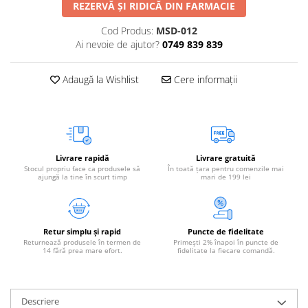
REZERVĂ ȘI RIDICĂ DIN FARMACIE
Cod Produs:
MSD-012
Ai nevoie de ajutor?
0749 839 839
Adaugă la Wishlist
Cere informații
Livrare rapidă
Livrare gratuită
Stocul propriu face ca produsele să
În toată țara pentru comenzile mai
ajungă la tine în scurt timp
mari de 199 lei
Retur simplu și rapid
Puncte de fidelitate
Returnează produsele în termen de
Primești 2% înapoi în puncte de
14 fără prea mare efort.
fidelitate la fiecare comandă.
Descriere