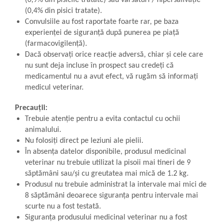
(0,9% din pisicile tratate) sau vărsături / hipersalivație
(0,4% din pisici tratate).
Convulsiile au fost raportate foarte rar, pe baza
experienței de siguranță după punerea pe piață
(farmacovigilență).
Dacă observați orice reacție adversă, chiar și cele care
nu sunt deja incluse în prospect sau credeți că
medicamentul nu a avut efect, vă rugăm să informați
medicul veterinar.
Precauții:
Trebuie atenție pentru a evita contactul cu ochii
animalului.
Nu folosiți direct pe leziuni ale pielii.
În absenţa datelor disponibile, produsul medicinal
veterinar nu trebuie utilizat la pisoii mai tineri de 9
săptămâni sau/și cu greutatea mai mică de 1.2 kg.
Produsul nu trebuie administrat la intervale mai mici de
8 săptămâni deoarece siguranţa pentru intervale mai
scurte nu a fost testată.
Siguranţa produsului medicinal veterinar nu a fost