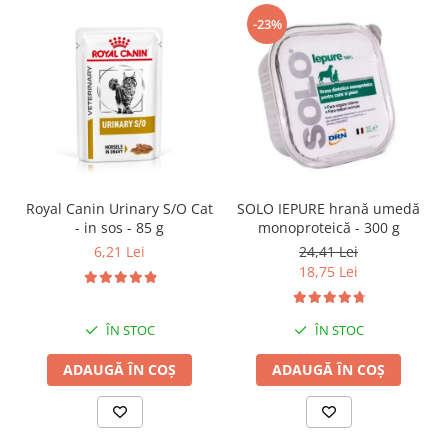
-23%
SOLO IEPURE hrană umedă
Royal Canin Urinary S/O Cat
monoproteică - 300 g
- in sos - 85 g
24,41 Lei
6,21 Lei
18,75 Lei
ÎN STOC
ÎN STOC
ADAUGĂ ÎN COȘ
ADAUGĂ ÎN COȘ