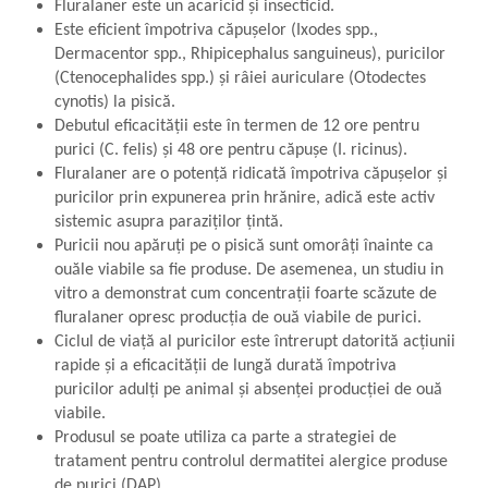
Fluralaner este un acaricid și insecticid.
Este eficient împotriva căpușelor (Ixodes spp.,
Dermacentor spp., Rhipicephalus sanguineus), puricilor
(Ctenocephalides spp.) și râiei auriculare (Otodectes
cynotis) la pisică.
Debutul eficacității este în termen de 12 ore pentru
purici (C. felis) și 48 ore pentru căpușe (I. ricinus).
Fluralaner are o potență ridicată împotriva căpușelor și
puricilor prin expunerea prin hrănire, adică este activ
sistemic asupra paraziților țintă.
Puricii nou apăruți pe o pisică sunt omorâți înainte ca
ouăle viabile sa fie produse. De asemenea, un studiu in
vitro a demonstrat cum concentrații foarte scăzute de
fluralaner opresc producția de ouă viabile de purici.
Ciclul de viață al puricilor este întrerupt datorită acțiunii
rapide și a eficacității de lungă durată împotriva
puricilor adulți pe animal și absenței producției de ouă
viabile.
Produsul se poate utiliza ca parte a strategiei de
tratament pentru controlul dermatitei alergice produse
de purici (DAP).