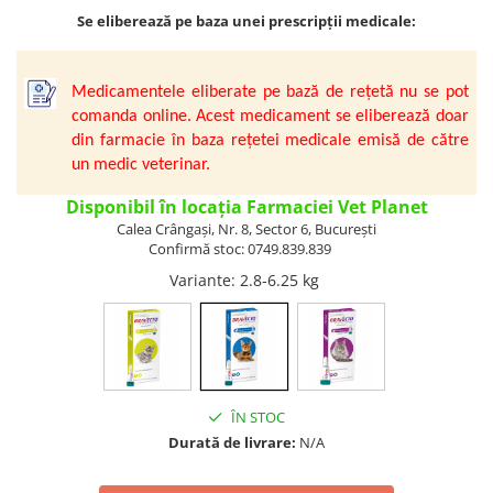
Vetoquinol
Se eliberează pe baza unei prescripții medicale:
Periaj și Descâlcit Câini
Covorașe absorbante
Tiroida și Hormoni
Clești și Forfecuțe
Clești și Forfecuțe
VetPlus
Tractul Urinar și Rinichi
Diverse
Accesorii Pisici
Virbac
Medicamentele eliberate pe bază de rețetă nu se pot
Tratamentul Rănilor
Accesorii Câini
Dispozitive pentru administrare
comanda online. Acest medicament se eliberează doar
Viyo
Alte Afecțiuni
tratamente
din farmacie în baza rețetei medicale emisă de către
Medalioane
Wepharm
Medalioane
un medic veterinar.
Dispozitive pentru administrare
Zoetis
tratamente
Rucsace și Articole de Transport
Disponibil în locația Farmaciei Vet Planet
Hamuri, Zgărzi și Lese
Dispozitive Automate pentru
Calea Crângași, Nr. 8, Sector 6, București
Hrănire
Confirmă stoc: 0749.839.839
Variante
: 2.8-6.25 kg
ÎN STOC
Durată de livrare:
N/A