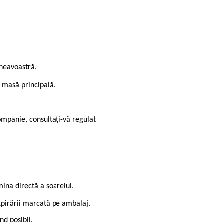
mneavoastră.
a masă principală.
mpanie, consultați-vă regulat
umina directă a soarelui.
xpirării marcată pe ambalaj.
nd posibil.