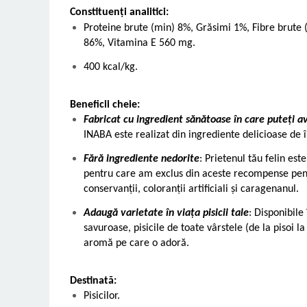
Constituenți analitici:
Proteine brute (min) 8%, Grăsimi 1%, Fibre brute
86%, Vitamina E 560 mg.
400 kcal/kg.
Beneficii cheie:
Fabricat cu ingredient sănătoase în care puteți a
INABA este realizat din ingrediente delicioase de î
Fără ingrediente nedorite
: Prietenul tău felin es
pentru care am exclus din aceste recompense pentr
conservanții, coloranții artificiali și caragenanul.
Adaugă varietate în viața pisicii tale
: Disponibil
savuroase, pisicile de toate vârstele (de la pisoi la
aromă pe care o adoră.
Destinată:
Pisicilor.