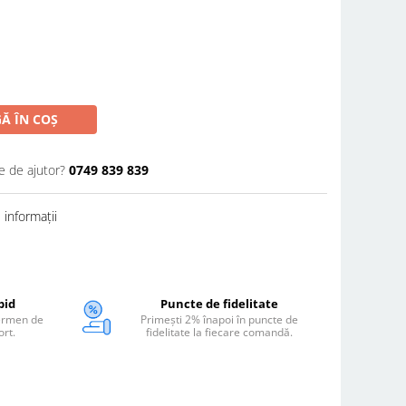
Ă ÎN COȘ
e de ajutor?
0749 839 839
informații
pid
Puncte de fidelitate
termen de
Primești 2% înapoi în puncte de
ort.
fidelitate la fiecare comandă.