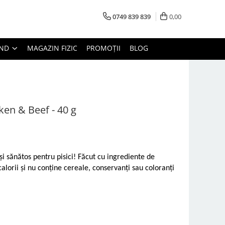
0749 839 839
0,00
AND
MAGAZIN FIZIC
PROMOȚII
BLOG
en & Beef - 40 g
i sănătos pentru pisici! Făcut cu ingrediente de
calorii și nu conține cereale, conservanți sau coloranți