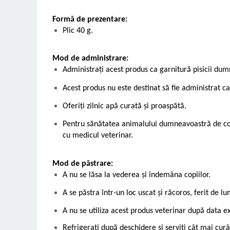
Formă de prezentare:
Plic 40 g.
Mod de administrare:
Administrați acest produs ca garnitură pisicii du
Acest produs nu este destinat să fie administrat c
Oferiți zilnic apă curată și proaspătă.
Pentru sănătatea animalului dumneavoastră de co
cu medicul veterinar.
Mod de păstrare:
A nu se lăsa la vederea și îndemâ
na copiilor.
A se păstra într-un loc uscat și răcoros, ferit de l
A nu se utiliza acest produs veterinar după data e
Refrigerați după deschidere și serviți cât mai curâ