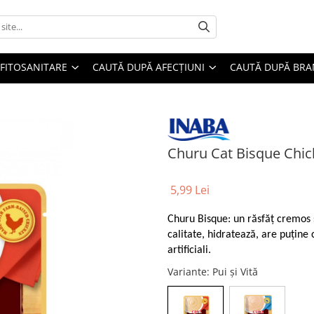
FITOSANITARE
CAUTĂ DUPĂ AFECȚIUNI
CAUTĂ DUPĂ BR
Churu Cat Bisque Chick
5,99 Lei
Churu Bisque: un răsfăț cremos ș
calitate, hidratează, are puține 
artificiali.
Variante
: Pui și Vită