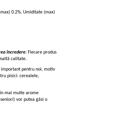
 (max) 0.2%, Umiditate (max)
vea încredere
: Fiecare produs
naltă calitate.
te important pentru noi, motiv
u pisici: cerealele,
e în mai multe arome
 seniori) vor putea găsi o