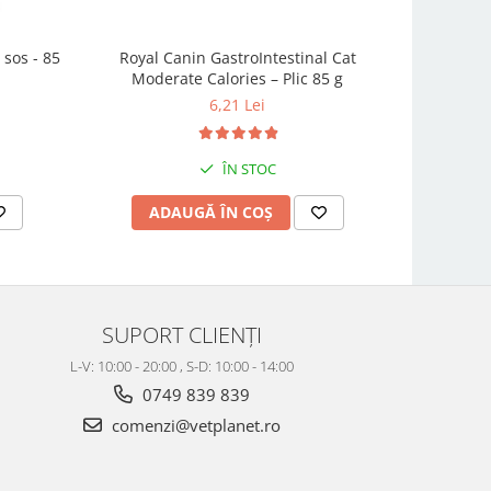
Royal Canin GastroIntestinal Cat
Royal Ca
 sos - 85
Moderate Calories – Plic 85 g
6,21 Lei
ÎN STOC
ADAUGĂ ÎN COȘ
AD
SUPORT CLIENȚI
L-V: 10:00 - 20:00 , S-D: 10:00 - 14:00
0749 839 839
comenzi@vetplanet.ro