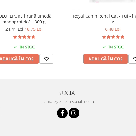
OLO IEPURE hrană umedă
Royal Canin Renal Cat - Pui - în
monoproteică - 300 g
g
24,41 Lei
18,75 Lei
6,48 Lei
ÎN STOC
ÎN STOC
ADAUGĂ ÎN COȘ
ADAUGĂ ÎN COȘ
SOCIAL
Urmărește-ne în social media