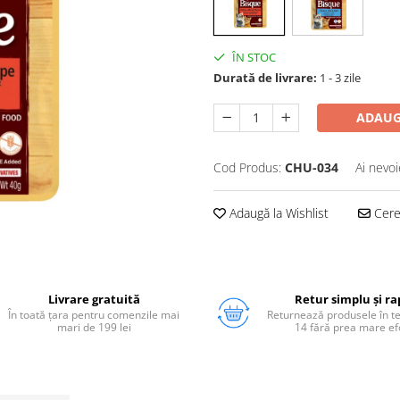
ÎN STOC
Durată de livrare:
1 - 3 zile
ADAUG
Cod Produs:
CHU-034
Ai nevoi
Adaugă la Wishlist
Cere 
Livrare gratuită
Retur simplu și ra
În toată țara pentru comenzile mai
Returnează produsele în 
mari de 199 lei
14 fără prea mare ef