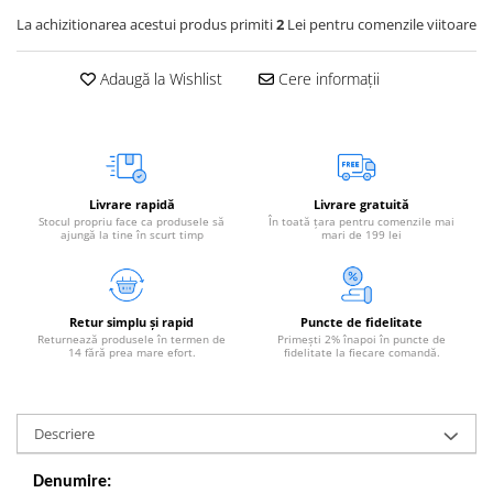
La achizitionarea acestui produs primiti
2
Lei pentru comenzile viitoare
Adaugă la Wishlist
Cere informații
Livrare rapidă
Livrare gratuită
Stocul propriu face ca produsele să
În toată țara pentru comenzile mai
ajungă la tine în scurt timp
mari de 199 lei
Retur simplu și rapid
Puncte de fidelitate
Returnează produsele în termen de
Primești 2% înapoi în puncte de
14 fără prea mare efort.
fidelitate la fiecare comandă.
Descriere
Denumire: