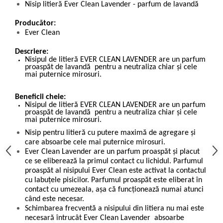
Nisip litieră Ever Clean Lavender - parfum de lavandă
Producător:
Ever Clean
Descriere:
Nisipul de litieră EVER CLEAN LAVENDER are un parfum
proaspăt de lavandă pentru a neutraliza chiar și cele
mai puternice mirosuri.
Beneficii cheie:
Nisipul de litieră EVER CLEAN LAVENDER are un parfum
proaspăt de lavandă pentru a neutraliza chiar și cele
mai puternice mirosuri.
Nisip pentru litieră cu putere maximă de agregare şi
care absoarbe cele mai puternice mirosuri.
Ever Clean
Lavender
are un parfum proaspăt şi placut
ce se eliberează la primul contact cu lichidul. Parfumul
proaspăt al nisipului Ever Clean este activat la contactul
cu labuţele pisicilor. Parfumul proaspăt este eliberat în
contact cu umezeala, aşa că funcţionează numai atunci
când este necesar.
Schimbarea frecventă a nisipului din litiera nu mai este
necesară întrucât Ever Clean
Lavender
absoarbe