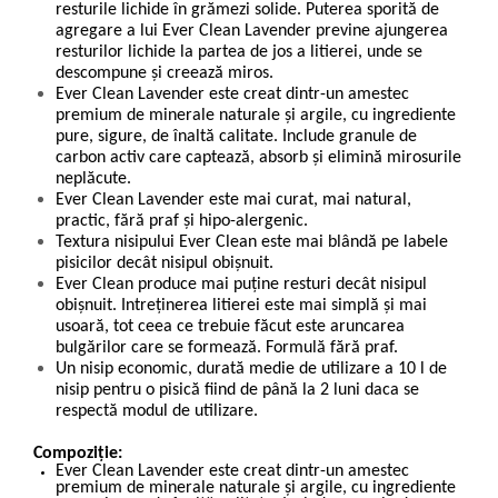
resturile lichide în grămezi solide. Puterea sporită de
agregare a lui Ever Clean
Lavender
previne ajungerea
resturilor lichide la partea de jos a litierei, unde se
descompune şi creează miros.
Ever Clean
Lavender
este creat dintr-un amestec
premium de minerale naturale şi argile, cu ingrediente
pure, sigure, de înaltă calitate. Include granule de
carbon activ care captează, absorb şi elimină mirosurile
neplăcute.
Ever Clean
Lavender
este mai curat, mai natural,
practic, fără praf şi hipo-alergenic.
Textura nisipului Ever Clean este mai blândă pe labele
pisicilor decât nisipul obişnuit.
Ever Clean produce mai puţine resturi decât nisipul
obişnuit. Intreţinerea litierei este mai simplă şi mai
usoară, tot ceea ce trebuie făcut este aruncarea
bulgărilor care se formează. Formulă fără praf.
Un nisip economic, durată medie de utilizare a 10 l de
nisip pentru o pisică fiind de până la 2 luni daca se
respectă modul de utilizare.
Compoziție:
Ever Clean
Lavender
este creat dintr-un amestec
premium de minerale naturale şi argile, cu ingrediente