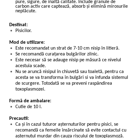
pure, sigure, de înaltă calitate. Include granule de
carbon activ care captează, absorb şi elimină mirosurile
neplăcute.
Destinat:
Pisicilor.
Mod de utilizare:
Este recomandat un strat de 7-10 cm nisip în litieră.
Se recomandă curațarea bulgărilor zilnic.
Este necesar să se adauge nisip pe măsură ce nivelul
acestuia scade.
Nu se aruncă nisipul în chiuvetă sau toaletă, pentru ca
acesta se va transforma în bulgări si va înfunda sistemul
de scurgere. Totodată se va preveni raspândirea
toxoplasmozei.
Formă de ambalare:
Cutie de 10 l.
Precautii:
Ca și în cazul tuturor așternuturilor pentru pisici, se
recomandă ca femeile însărcinate să evite contactul cu
așternutul murdar din cauza riscului de toxoplasmoză.