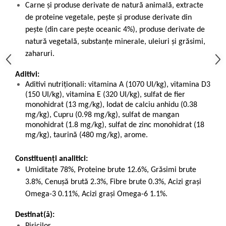
Carne și produse derivate de natură animală, extracte
de proteine vegetale, pește și produse derivate din
pește (din care pește oceanic 4%), produse derivate de
natură vegetală, substanțe minerale, uleiuri și grăsimi,
zaharuri.
Aditivi:
Aditivi nutriționali: vitamina A (1070 UI/kg), vitamina D3
(150 UI/kg), vitamina E (320 UI/kg), sulfat de fier
monohidrat (13 mg/kg), Iodat de calciu anhidu (0.38
mg/kg), Cupru (0.98 mg/kg), sulfat de mangan
monohidrat (1.8 mg/kg), sulfat de zinc monohidrat (18
mg/kg), taurină (480 mg/kg), arome.
Constituenți analitici:
Umiditate 78%, Proteine brute 12.6%, Grăsimi brute
3.8%, Cenușă brută 2.3%, Fibre brute 0.3%, Acizi grași
Omega-3 0.11%, Acizi grași Omega-6 1.1%.
Destinat(ă):
Pisicilor