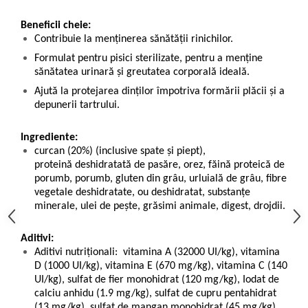
Beneficii cheie:
Contribuie la menținerea sănătății rinichilor.
Formulat pentru pisici sterilizate, pentru a menține
sănătatea urinară și greutatea corporală ideală.
Ajută la protejarea dinţilor împotriva formării plăcii şi a
depunerii tartrului.
Ingrediente:
curcan (20%) (inclusive spate și piept),
proteină deshidratată de pasăre, orez, făină proteică de
porumb, porumb, gluten din grâu, urluială de grâu, fibre
vegetale deshidratate, ou deshidratat, substanțe
minerale, ulei de pește, grăsimi animale, digest, drojdii.
Aditivi:
Aditivi nutriționali: vitamina A (32000 UI/kg), vitamina
D (1000 UI/kg), vitamina E (670 mg/kg), vitamina C (140
UI/kg), sulfat de fier monohidrat (120 mg/kg), Iodat de
calciu anhidu (1.9 mg/kg), sulfat de cupru pentahidrat
(13 mg/kg), sulfat de mangan monohidrat (45 mg/kg),