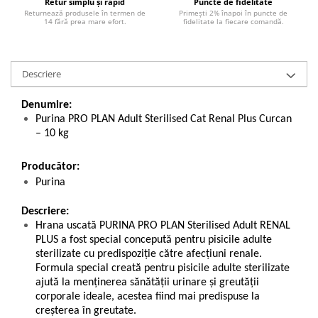
Retur simplu și rapid
Puncte de fidelitate
Returnează produsele în termen de
Primești 2% înapoi în puncte de
14 fără prea mare efort.
fidelitate la fiecare comandă.
Descriere
Denumire:
Purina PRO PLAN Adult Sterilised Cat Renal Plus Curcan
– 10 kg
Producător:
Purina
Descriere:
Hrana uscată PURINA PRO PLAN Sterilised Adult RENAL
PLUS a fost special concepută pentru pisicile adulte
sterilizate cu predispoziție către afecțiuni renale.
Formula special creată pentru pisicile adulte sterilizate
ajută la menținerea sănătății urinare și greutății
corporale ideale, acestea fiind mai predispuse la
creșterea în greutate.