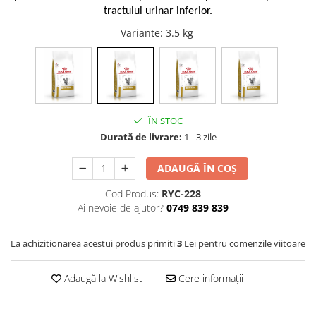
tractului urinar inferior.
Vetoquinol
Periaj și Descâlcit Câini
Covorașe absorbante
Tiroida și Hormoni
Variante
: 3.5 kg
Clești și Forfecuțe
Clești și Forfecuțe
VetPlus
Tractul Urinar și Rinichi
Diverse
Accesorii Pisici
Virbac
Tratamentul Rănilor
Accesorii Câini
Dispozitive pentru administrare
Viyo
Alte Afecțiuni
tratamente
Medalioane
Wepharm
Medalioane
Dispozitive pentru administrare
ÎN STOC
Zoetis
tratamente
Rucsace și Articole de Transport
Durată de livrare:
1 - 3 zile
Hamuri, Zgărzi și Lese
Dispozitive Automate pentru
Hrănire
ADAUGĂ ÎN COȘ
Cod Produs:
RYC-228
Ai nevoie de ajutor?
0749 839 839
La achizitionarea acestui produs primiti
3
Lei pentru comenzile viitoare
Adaugă la Wishlist
Cere informații