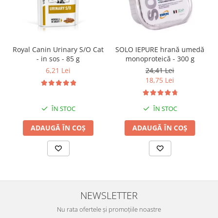
SOLO IEPURE hrană umedă
Royal Canin Urinary S/O Cat
monoproteică - 300 g
- in sos - 85 g
24,41 Lei
6,21 Lei
18,75 Lei
ÎN STOC
ÎN STOC
ADAUGĂ ÎN COȘ
ADAUGĂ ÎN COȘ
NEWSLETTER
Nu rata ofertele și promoțiile noastre