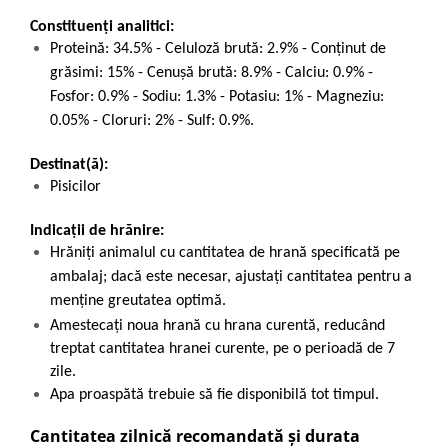
Constituenți analitici:
Proteină: 34.5% - Celuloză brută: 2.9% - Conţinut de
grăsimi: 15% - Cenuşă brută: 8.9% - Calciu: 0.9% -
Fosfor: 0.9% - Sodiu: 1.3% - Potasiu: 1% - Magneziu:
0.05% - Cloruri: 2% - Sulf: 0.9%.
Destinat(ă):
Pisicilor
Indicații de hrănire:
Hrăniți animalul cu cantitatea de hrană specificată pe
ambalaj; dacă este necesar, ajustați cantitatea pentru a
menține greutatea optimă.
Amestecați noua hrană cu hrana curentă, reducând
treptat cantitatea hranei curente, pe o perioadă de 7
zile.
Apa proaspătă trebuie să fie disponibilă tot timpul.
Cantitatea zilnică recomandată și durata