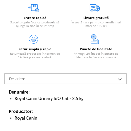
Livrare rapidă
Livrare gratuită
Stocul propriu face ca produsele să
În toată țara pentru comenzile mai
ajungă la tine în scurt timp
mari de 199 lei
Retur simplu și rapid
Puncte de fidelitate
Returnează produsele în termen de
Primești 2% înapoi în puncte de
14 fără prea mare efort.
fidelitate la fiecare comandă.
Descriere
Denumire:
Royal Canin Urinary S/O Cat - 3.5 kg
Producător:
Royal Canin