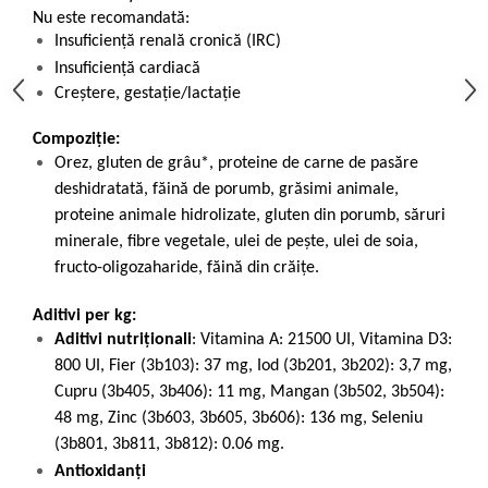
Nu este recomandată:
Insuficiență renală cronică (IRC)
Insuficiență cardiacă
Creștere, gestație/lactație
Compoziție:
Orez, gluten de grâu*, proteine de carne de pasăre
deshidratată, făină de porumb, grăsimi animale,
proteine animale hidrolizate, gluten din porumb, săruri
minerale, fibre vegetale, ulei de peşte, ulei de soia,
fructo-oligozaharide, făină din crăiţe.
Aditivi per kg:
Aditivi nutriţionali
: Vitamina A: 21500 UI, Vitamina D3:
800 UI, Fier (3b103): 37 mg, Iod (3b201, 3b202): 3,7 mg,
Cupru (3b405, 3b406): 11 mg, Mangan (3b502, 3b504):
48 mg, Zinc (3b603, 3b605, 3b606): 136 mg, Seleniu
(3b801, 3b811, 3b812): 0.06 mg.
Antioxidanți