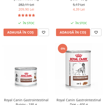
282,11 Lei
5,17 Lei
209,90 Lei
4,39 Lei
ÎN STOC
ÎN STOC
ADAUGĂ ÎN COȘ
ADAUGĂ ÎN COȘ
-8%
Royal Canin Gastrointestinal
Royal Canin GastroIntestinal
Puppy - 195 g
Dog – 400 g