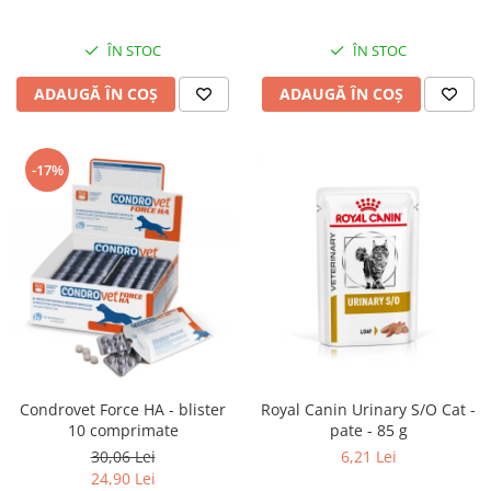
ÎN STOC
ÎN STOC
ADAUGĂ ÎN COȘ
ADAUGĂ ÎN COȘ
-17%
Condrovet Force HA - blister
Royal Canin Urinary S/O Cat -
10 comprimate
pate - 85 g
30,06 Lei
6,21 Lei
24,90 Lei