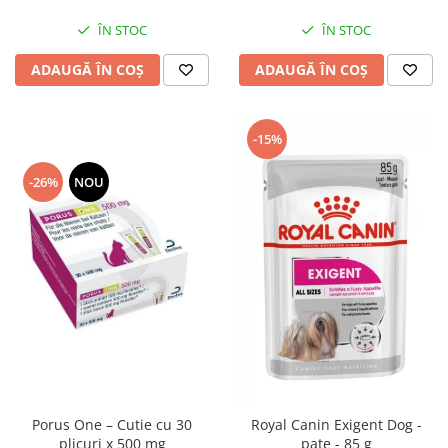
ÎN STOC
ÎN STOC
ADAUGĂ ÎN COȘ
ADAUGĂ ÎN COȘ
-15%
-26%
NOU
Porus One – Cutie cu 30
Royal Canin Exigent Dog -
plicuri x 500 mg
pate - 85 g