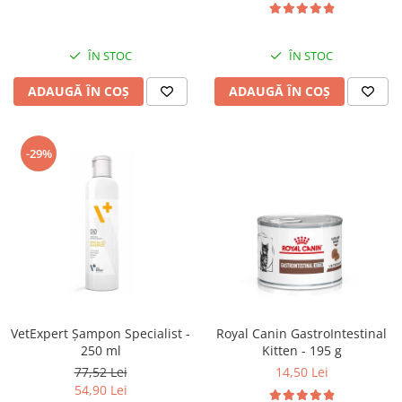
ÎN STOC
ÎN STOC
ADAUGĂ ÎN COȘ
ADAUGĂ ÎN COȘ
-29%
VetExpert Șampon Specialist -
Royal Canin GastroIntestinal
250 ml
Kitten - 195 g
77,52 Lei
14,50 Lei
54,90 Lei