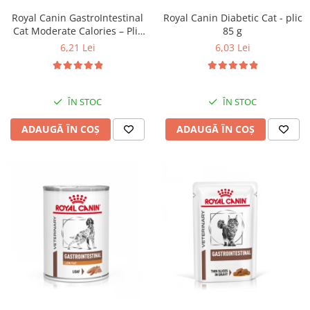
Royal Canin GastroIntestinal
Royal Canin Diabetic Cat - plic
Cat Moderate Calories – Plic
85 g
85 g
6,21 Lei
6,03 Lei
ÎN STOC
ÎN STOC
ADAUGĂ ÎN COȘ
ADAUGĂ ÎN COȘ