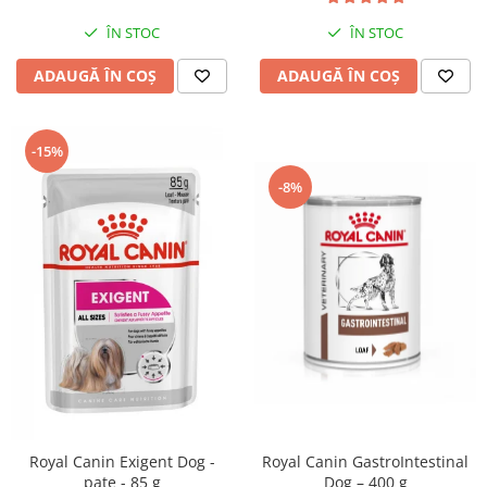
ÎN STOC
ÎN STOC
ADAUGĂ ÎN COȘ
ADAUGĂ ÎN COȘ
-15%
-8%
Royal Canin GastroIntestinal
Royal Canin Exigent Dog -
Dog – 400 g
pate - 85 g