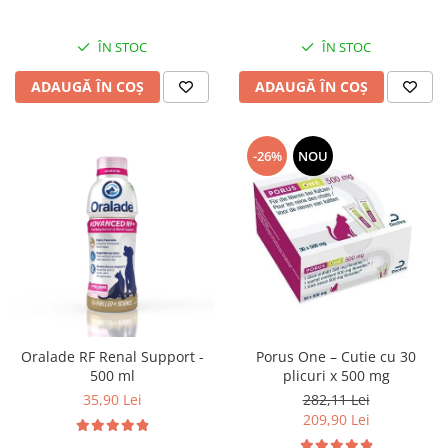
ÎN STOC
ÎN STOC
ADAUGĂ ÎN COȘ
ADAUGĂ ÎN COȘ
-26%
NOU
Oralade RF Renal Support -
Porus One – Cutie cu 30
500 ml
plicuri x 500 mg
35,90 Lei
282,11 Lei
209,90 Lei