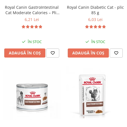
Royal Canin GastroIntestinal
Royal Canin Diabetic Cat - plic
Cat Moderate Calories – Plic
85 g
85 g
6,21 Lei
6,03 Lei
ÎN STOC
ÎN STOC
ADAUGĂ ÎN COȘ
ADAUGĂ ÎN COȘ