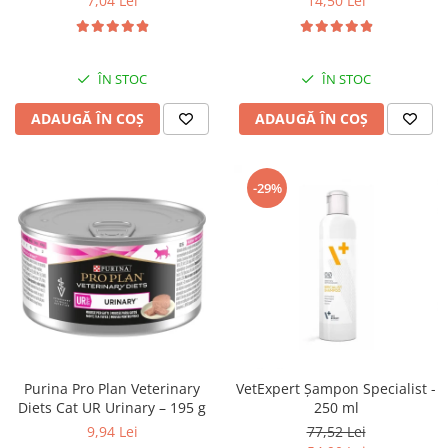
7,04 Lei
14,50 Lei
ÎN STOC
ÎN STOC
ADAUGĂ ÎN COȘ
ADAUGĂ ÎN COȘ
-29%
Purina Pro Plan Veterinary
VetExpert Șampon Specialist -
Diets Cat UR Urinary – 195 g
250 ml
9,94 Lei
77,52 Lei