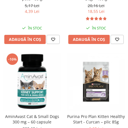
20,16 Lei
5,17 Lei
18,55 Lei
4,39 Lei
ÎN STOC
ÎN STOC
ADAUGĂ ÎN COȘ
ADAUGĂ ÎN COȘ
-16%
AminAvast Cat & Small Dogs
Purina Pro Plan Kitten Healthy
300 mg – 60 capsule
Start - Curcan – plic 85g