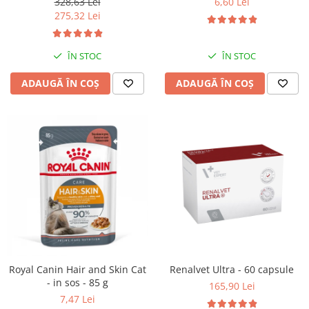
328,63 Lei
6,60 Lei
275,32 Lei
ÎN STOC
ÎN STOC
ADAUGĂ ÎN COȘ
ADAUGĂ ÎN COȘ
Royal Canin Hair and Skin Cat
Renalvet Ultra - 60 capsule
- in sos - 85 g
165,90 Lei
7,47 Lei