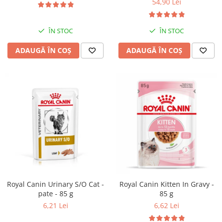
54,90 Lei
ÎN STOC
ÎN STOC
ADAUGĂ ÎN COȘ
ADAUGĂ ÎN COȘ
Royal Canin Urinary S/O Cat -
Royal Canin Kitten In Gravy -
pate - 85 g
85 g
6,21 Lei
6,62 Lei