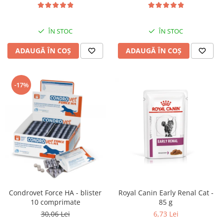
ÎN STOC
ÎN STOC
ADAUGĂ ÎN COȘ
ADAUGĂ ÎN COȘ
-17%
Condrovet Force HA - blister
Royal Canin Early Renal Cat -
10 comprimate
85 g
30,06 Lei
6,73 Lei