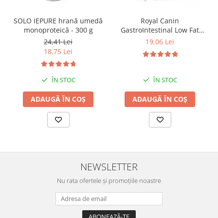
SOLO IEPURE hrană umedă
Royal Canin
monoproteică - 300 g
GastroIntestinal Low Fat
Dog– 420 g
24,41 Lei
19,06 Lei
18,75 Lei
ÎN STOC
ÎN STOC
ADAUGĂ ÎN COȘ
ADAUGĂ ÎN COȘ
NEWSLETTER
Nu rata ofertele și promoțiile noastre