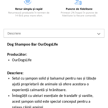
Retur simplu și rapid
Puncte de fidelitate
Returnează produsele în termen de
Primești 2% înapoi în puncte de
14 fără prea mare efort.
fidelitate la fiecare comandă.
Descriere
Dog Shampoo Bar OurDogsLife
Producător:
OurDogsLife
Descriere:
Setul cu șampon solid și balsamul pentru nas și lăbuțe
ajută proprietarii de animale să ofere acestora o
experiență calmantă și hrănitoare.
Îmbogățit cu uleiuri esențiale de trandafir și vanilie,
acest șampon solid este special conceput pentru a
relaxa câinii anxioși.