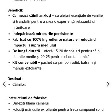
Beneficii:
Calmează câinii anxioși
– cu uleiuri esențiale de vanilie
și trandafir pentru a crea o experiență relaxantă și
hrănitoare
Îndepărtează mirosurile persistente
Fabricat cu 100% ingrediente naturale, reducând
impactul asupra mediului
De lungă durată –
oferă 15-20 de spălări pentru câinii
de talie medie și 20-25 pentru cei de talie mică
Kit convenabil –
pachet cu șampon solid, balsam și
mănuși exfoliante.
Destinat:
Câinilor.
Instrucțiuni de folosire:
Umeziți blana câinelui
Folosiți mânușile exfoliante pentru freca șamponul solid