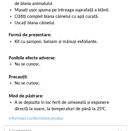
de blana animalului
Masați ușor spuma pe întreaga suprafață a blănii.
Clătiți complet blana câinelui cu apă curată.
Uscați blana câinelui.
Formă de prezentare:
Kit cu șampon, balsam și mănuși exfoliante.
Posibile efecte adverse:
Nu se cunosc.
Precauții:
Nu se cunosc.
Mod de păstrare:
A se depozita în loc ferit de umezeală și expunere
directă la soare, la temperaturi de până la 25°C.
Informatii conformitate produs
Caracteristici