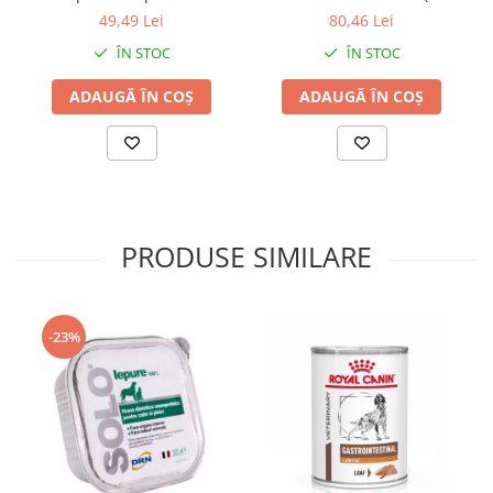
urină și a mirosurilor
buc)
49,49 Lei
80,46 Lei
neplăcute pentru câini -
ÎN STOC
ÎN STOC
500 ml
ADAUGĂ ÎN COȘ
ADAUGĂ ÎN COȘ
PRODUSE SIMILARE
-23%