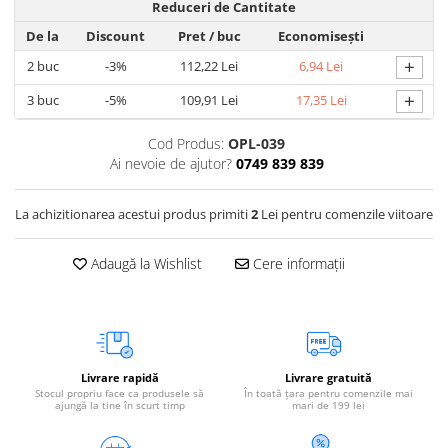
Reduceri de Cantitate
Vetoquinol
Periaj și Descâlcit Câini
Covorașe absorbante
Tiroida și Hormoni
De la
Discount
Pret
/ buc
Economisești
Clești și Forfecuțe
Clești și Forfecuțe
VetPlus
Tractul Urinar și Rinichi
+
2
buc
-3%
112,22 Lei
6,94 Lei
Diverse
Accesorii Pisici
Virbac
Tratamentul Rănilor
+
Accesorii Câini
3
buc
-5%
109,91 Lei
17,35 Lei
Dispozitive pentru administrare
Viyo
Alte Afecțiuni
tratamente
Medalioane
Wepharm
Cod Produs:
OPL-039
Medalioane
Dispozitive pentru administrare
Ai nevoie de ajutor?
0749 839 839
Zoetis
tratamente
Rucsace și Articole de Transport
Hamuri, Zgărzi și Lese
Dispozitive Automate pentru
La achizitionarea acestui produs primiti
2
Lei pentru comenzile viitoare
Hrănire
Adaugă la Wishlist
Cere informații
Livrare rapidă
Livrare gratuită
Stocul propriu face ca produsele să
În toată țara pentru comenzile mai
ajungă la tine în scurt timp
mari de 199 lei