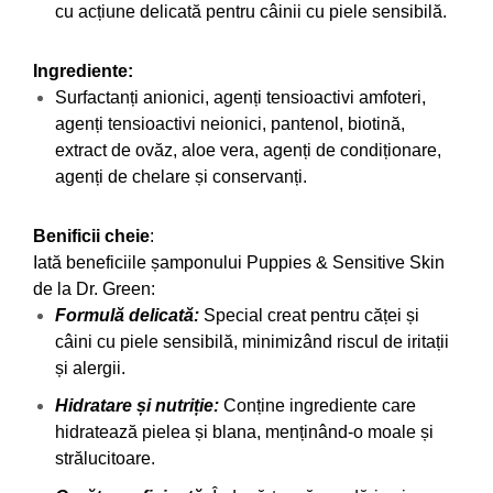
cu acțiune delicată pentru câinii cu piele sensibilă.
Ingrediente:
Surfactanți anionici, agenți tensioactivi amfoteri,
agenți tensioactivi neionici, pantenol, biotină,
extract de ovăz, aloe vera, agenți de condiționare,
agenți de chelare și conservanți.
Benificii cheie
:
Iată beneficiile șamponului Puppies & Sensitive Skin
de la Dr. Green:
Formulă delicată:
Special creat pentru căței și
câini cu piele sensibilă, minimizând riscul de iritații
și alergii.
Hidratare și nutriție:
Conține ingrediente care
hidratează pielea și blana, menținând-o moale și
strălucitoare.