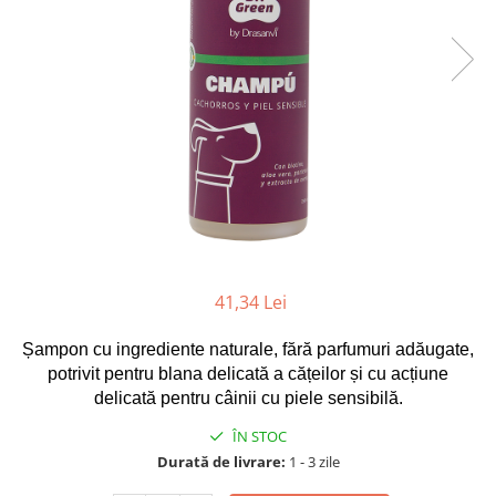
Anxiolitice / Calmante
Hill's
Calmante
Calmante
Produse Cosmetice
Produse Cosmetice
Astm și Afecțiuni Respiratorii
Institutul Pasteur România
Hormonale
Hormonale
Cardiace și Antihipertensive
KRKA
Alte Afecțiuni
Alte Afecțiuni
Diabet și Insulina
Maravet
Hrană / Diete Câini
Hrană / Diete Pisici
Dureri Articulare /
Merial
Hrană Uscată Câini
Hrană Uscată Pisici
Antiinflamatoare
MSD
Hrană Umedă Câini
Hrană Umedă Pisici
Epilepsie
Optixcare
Diete Veterinare - Hrană Uscată
Diete Veterinare - Hrană Uscată
Igienă Dentară
Câini
Pisici
Orion Pharma
Diete Veterinare - Hrană Umedă
Diete Veterinare - Hrană Umedă
Oncologice / Antitumorale
Protexin
Câini
Pisici
Otice
41,34 Lei
Purina
Recompense Câini
Recompense Pisici
Prevenție Heartworms(Dirofilaria)
Lapte Câini
Lapte Pisici
Richter Pharma
Șampon cu ingrediente naturale, fără parfumuri adăugate,
Șampoane și Spray-uri
Igienă și Îngrijire Câini
Igienă și Îngrijire Pisici
potrivit pentru blana delicată a cățeilor și cu acțiune
Romvac
Dermatologice
delicată pentru câinii cu piele sensibilă.
Igienă Orală Câini
Litiere, Nisip și Accesorii
Royal Canin
Sindromul Cushing
Șervețele Umede
Igienă Orală Pisici
ÎN STOC
Stangest
Sistemul Digestiv
Covorașe absorbante
Șervețele Umede
Durată de livrare:
1 - 3 zile
VetExpert
Igienă Interior
Igienă Interior
Suplimente Imunitate și Vitamine