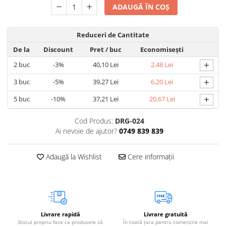
ADAUGĂ ÎN COȘ
Vetoquinol
Periaj și Descâlcit Câini
Covorașe absorbante
Tiroida și Hormoni
Clești și Forfecuțe
Clești și Forfecuțe
VetPlus
Tractul Urinar și Rinichi
Reduceri de Cantitate
Diverse
Accesorii Pisici
Virbac
Tratamentul Rănilor
Accesorii Câini
De la
Discount
Pret
/ buc
Economisești
Dispozitive pentru administrare
Viyo
Alte Afecțiuni
tratamente
+
2
buc
-3%
40,10 Lei
2,48 Lei
Medalioane
Wepharm
Medalioane
Dispozitive pentru administrare
+
3
buc
-5%
39,27 Lei
6,20 Lei
Zoetis
tratamente
Rucsace și Articole de Transport
+
5
buc
-10%
37,21 Lei
20,67 Lei
Hamuri, Zgărzi și Lese
Dispozitive Automate pentru
Hrănire
Cod Produs:
DRG-024
Ai nevoie de ajutor?
0749 839 839
Adaugă la Wishlist
Cere informații
Livrare rapidă
Livrare gratuită
Stocul propriu face ca produsele să
În toată țara pentru comenzile mai