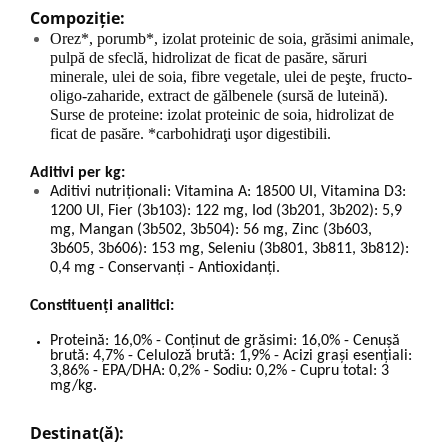
Compoziție:
O
rez*, porumb*, izolat proteinic de soia, grăsimi animale,
pulpă de sfeclă, hidrolizat de ficat de pasăre, săruri
minerale, ulei de soia, fibre vegetale, ulei de peşte, fructo-
oligo-zaharide, extract de gălbenele (sursă de luteină).
Surse de proteine: izolat proteinic de soia, hidrolizat de
ficat de pasăre. *carbohidraţi uşor digestibili.
Aditivi per kg:
Aditivi nutriţionali: Vitamina A: 18500 UI, Vitamina D3:
1200 UI, Fier (3b103): 122 mg, Iod (3b201, 3b202): 5,9
mg, Mangan (3b502, 3b504): 56 mg, Zinc (3b603,
3b605, 3b606): 153 mg, Seleniu (3b801, 3b811, 3b812):
0,4 mg - Conservanţi - Antioxidanţi.
Constituenți analitici:
Proteină: 16,0% - Conţinut de grăsimi: 16,0% - Cenuşă
brută: 4,7% - Celuloză brută: 1,9% - Acizi graşi esenţiali:
3,86% - EPA/DHA: 0,2% - Sodiu: 0,2% - Cupru total: 3
mg/kg.
Destinat(ă):