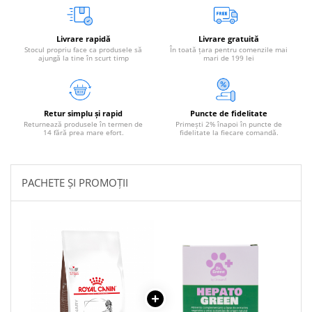
Livrare rapidă
Livrare gratuită
Stocul propriu face ca produsele să
În toată țara pentru comenzile mai
ajungă la tine în scurt timp
mari de 199 lei
Retur simplu și rapid
Puncte de fidelitate
Returnează produsele în termen de
Primești 2% înapoi în puncte de
14 fără prea mare efort.
fidelitate la fiecare comandă.
PACHETE ȘI PROMOȚII