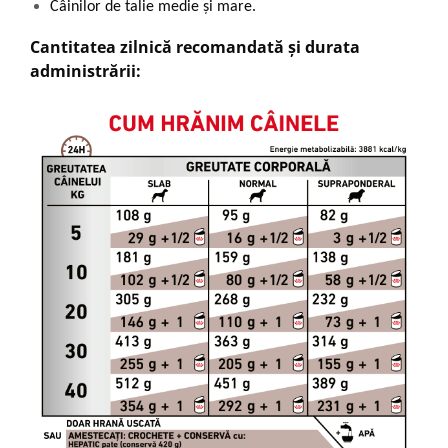
Câinilor de talie medie și mare.
Cantitatea zilnică recomandată și durata
administrării: