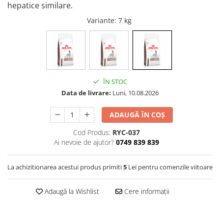
hepatice similare.
Vetoquinol
Periaj și Descâlcit Câini
Covorașe absorbante
Tiroida și Hormoni
Variante
: 7 kg
Clești și Forfecuțe
Clești și Forfecuțe
VetPlus
Tractul Urinar și Rinichi
Diverse
Accesorii Pisici
Virbac
Tratamentul Rănilor
Accesorii Câini
Dispozitive pentru administrare
Viyo
Alte Afecțiuni
tratamente
Medalioane
Wepharm
Medalioane
Dispozitive pentru administrare
ÎN STOC
Zoetis
tratamente
Rucsace și Articole de Transport
Data de livrare:
Luni, 10.08.2026
Hamuri, Zgărzi și Lese
Dispozitive Automate pentru
Hrănire
ADAUGĂ ÎN COȘ
Cod Produs:
RYC-037
Ai nevoie de ajutor?
0749 839 839
La achizitionarea acestui produs primiti
5
Lei pentru comenzile viitoare
Adaugă la Wishlist
Cere informații